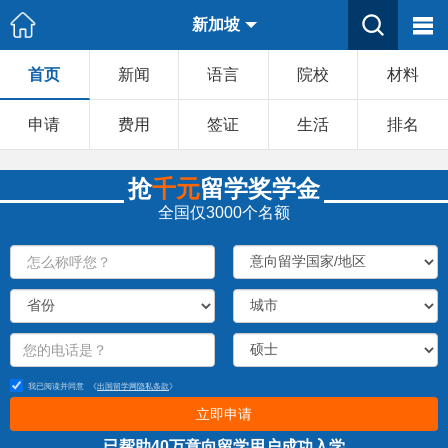
新加坡
首页
新闻
语言
院校
材料
申请
费用
签证
生活
排名
抢
千元
留学奖学金
全国仅3000个名额
我已阅读并同意
《
出国留学网隐私条款
》
立即申请
已帮助40万意向留学用户成功入学