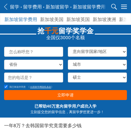
留学
留学费用
新加坡留学
新加坡留学费用
新加坡留学费用
新加坡美国
新加坡英国
新加坡澳洲
新加
抢
千元
留学奖学金
全国仅3000个名额
我已阅读并同意
《
出国留学网隐私条款
》
立即申请
已帮助40万意向留学用户成功入学
立刻提交您的留学信息，离留学梦想更进一步！
一年8万？去韩国留学究竟需要多少钱