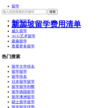
留学
大学排名
搜索
金吉列留学
新加坡留学费用清单
启德留学
威久留学
ACG艺术留学
森淼留学
查看更多留学
热门搜索
留学大学排名
留学留学
留学排名
日本留学留学
留学留学利弊
留学德国留学
留学澳洲留学
硕士留学留学
留学留学优势