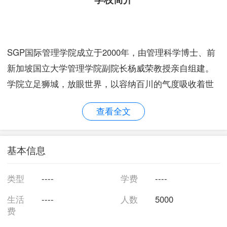
SGP国际管理学院成立于2000年，由管理科学博士、前
新加坡国立大学管理学院副院长杨威荣教授亲自组建。
学院立足狮城，放眼世界，以容纳百川的气度吸收着世
界上最新的管理知识、经营理念和实践成果；以特有的
查看全文
热情和责任感为全球各地的知识追求者、管理技能提升
者努力搭建一个终身学习和经验分享的桥梁。
基本信息
学院成立以来，因各方面资质良好，得到海内外著名学
府、学术机构、政府组织和各类企业的大力支持。尤其
类型
----
学费
----
在医院管理培训和咨询行业内享有盛誉。迄今为止，学
生活
----
人数
5000
院成功承办各类短期培训近200届, 为近万名来自中国各
费
地及本区域的医院院长和高层主管提供全方位的医院管