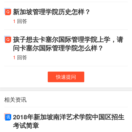
新加坡管理学院历史怎样？
获颁新加坡素质级私立教育机构奖（SQC-PEO）；
1
回答
中国国家外国专家局和中国国务院企业家调查系统指定
孩子想去卡塞尔国际管理学院上学，请
为海外培训基地；
问卡塞尔国际管理学院怎么样？
1
回答
中国优秀医院服务商品牌 “金如意奖” ；
快速提问
新加坡国际企业发展局指定学院为该局“全球伙伴计划
——中国”项目培训机构；
相关资讯
新加坡中、小企业500强称号。院校特色：
2018年新加坡南洋艺术学院中国区招生
学院文化
考试简章