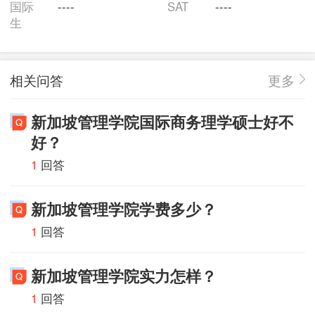
国际
----
SAT
----
理培训与咨询服务。
生
在学位课程方面，我们也成功开办了多届国际EMBA课
相关问答
更多
程，MBA课程，Bachelor Degree课程，高级主管文凭课
程,企业管理文凭课程等，学院近6,000名校友活跃在新
新加坡管理学院国际商务理学硕士好不
加坡、中国、台湾和马来西亚等地的管理岗位上。我们
好？
致力于用强大的师资、专业的管理、完善的设备、高度
1
回答
的责任感去为学员提升在新经济环境下的竞争力。
新加坡管理学院学费多少？
学校获得的荣誉包括：SGP国际管理学院为新加坡教育
1
回答
部正式注册机构，并得到了中国驻新加坡大使馆的资格
认证；
新加坡管理学院实力怎样？
1
回答
新加坡消费者协会质量信得过标志（CaseTrust）；