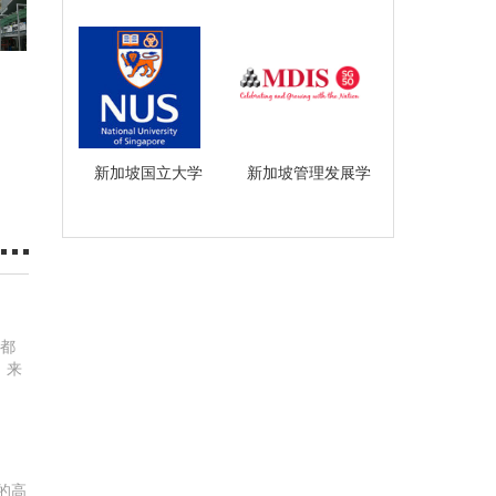
新加坡国立大学
新加坡管理发展学
院
年都
，来
展提
的高