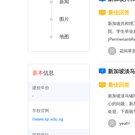
新闻
最佳回答
图片
新加坡共和理
院。学生毕业
地图
(Permenan
花间草
新加坡淡马
基本
信息
最佳回答
建校年份
-
新加坡淡马锡
心的问题，新
学校官网
欢迎。下面留学
//www.sp.edu.sg
yeah!
学校地址