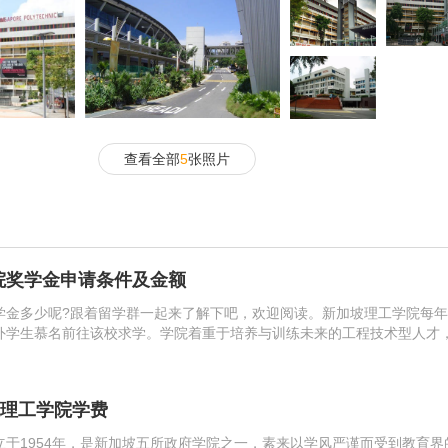
查看全部
5
张照片
院奖学金申请条件及金额
学金多少呢?跟着留学群一起来了解下吧，欢迎阅读。新加坡理工学院每
外学生慕名前往该校求学。学院着重于培养与训练未来的工程技术型人才
会的科技、经济与社会文化的发展。另外，学院也为国内中小型企业的发
。学...
加坡理工学院学费
立于1954年，是新加坡五所政府学院之一，素来以学风严谨而受到教育界