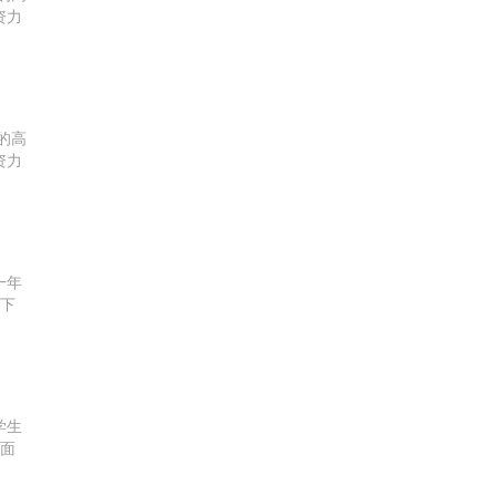
资力
各领
的高
资力
各领
一年
?下
民币
学生
下面
雅思