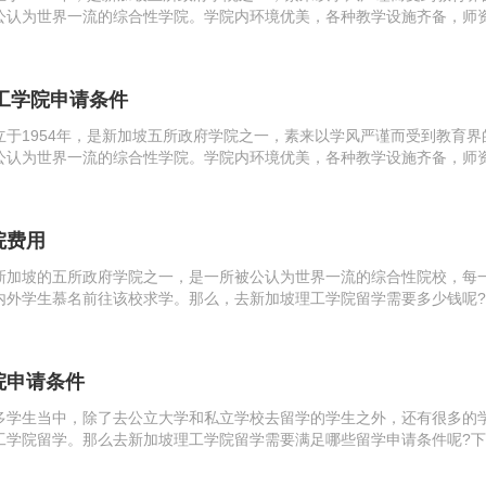
公认为世界一流的综合性学院。学院内环境优美，各种教学设施齐备，师
20多种的文凭课程。该学院的毕业生历来都受到各大中型企业的欢迎，在
坡...
理工学院申请条件
立于1954年，是新加坡五所政府学院之一，素来以学风严谨而受到教育界
公认为世界一流的综合性学院。学院内环境优美，各种教学设施齐备，师
20多种的文凭课程。该学院的毕业生历来都受到各大中型企业的欢迎，在
坡...
院费用
新加坡的五所政府学院之一，是一所被公认为世界一流的综合性院校，每
内外学生慕名前往该校求学。那么，去新加坡理工学院留学需要多少钱呢
起来看看吧。1、学费土木工程与商业(建筑工程)36个月7500新币(≈人
院申请条件
多学生当中，除了去公立大学和私立学校去留学的学生之外，还有很多的
工学院留学。那么去新加坡理工学院留学需要满足哪些留学申请条件呢?
来看看吧。1、留学条件(1)高考成绩当年高考成绩达到当地二本分数线;