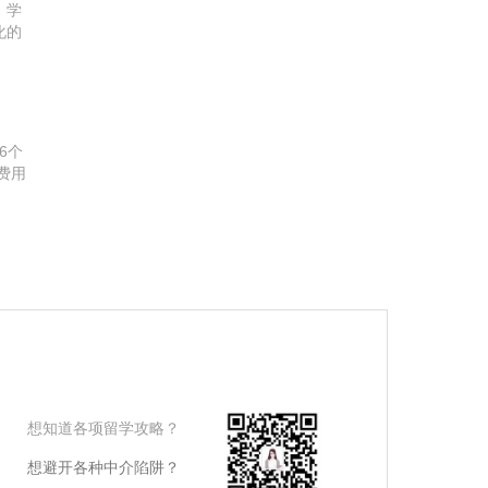
。学
化的
各种
6个
)费用
想知道各项留学攻略？
想避开各种中介陷阱？