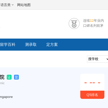
语言类
网站地图
连续
12
年业内
校
口碑名列前茅
留学百科
测录取
定方案
院
证
盟
-
--
-
nic
QS排名
gapore